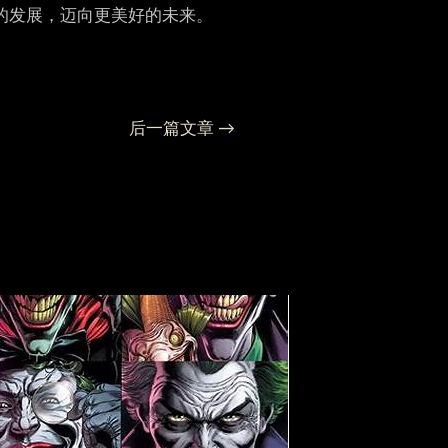
的发展，迈向更美好的未来。
后一篇文章
→