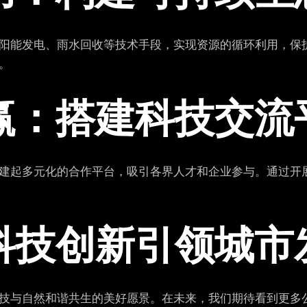
阳能发电、雨水回收等技术手段，实现资源的循环利用，保
。
赢：搭建科技交流
建起多元化的合作平台，吸引各界人才和企业参与。通过开
科技创新引领城市
技与自然和谐共生的美好愿景。在未来，我们期待看到更多