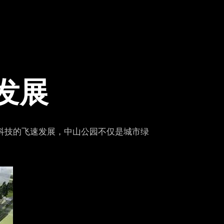
发展
科技的飞速发展，中山公园不仅是城市绿