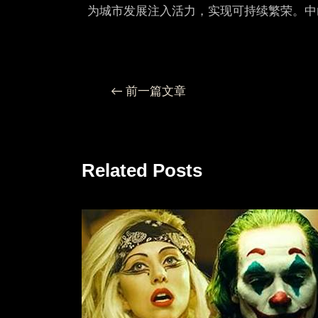
为城市发展注入活力，实现可持续繁荣。中
←
前一篇文章
Related Posts