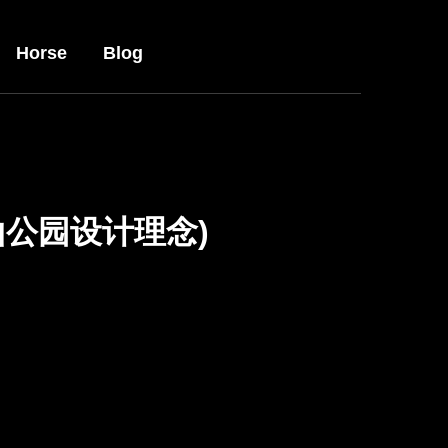
Horse
Blog
公园设计理念)