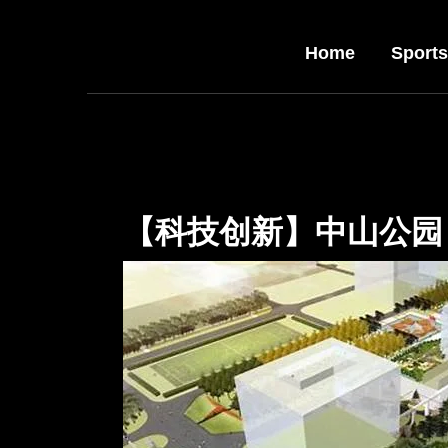
跳
Post
至
navigation
Home
Sports
内
容
【科技创新】中山公园