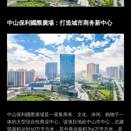
中山保利國際廣場：打造城市商务新中心
中山保利國際廣場是一座集商务、文化、休闲、购物于一
体的大型综合性商业中心。该项目地处中山市中心，总建
筑面积达到10万平方米，其中商业面积为6万平方米，是