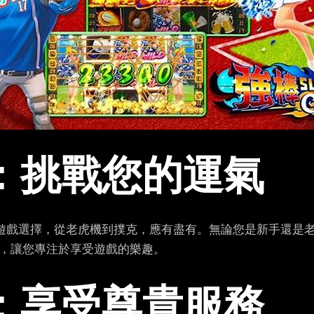
戲：挑戰您的運氣
的遊戲選擇，從老虎機到撲克，應有盡有。無論您是新手還是
，讓您專注於享受遊戲的樂趣。
店：享受尊貴服務