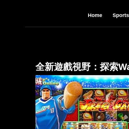
跳
Post
至
navigation
Home
Sports
内
容
全新遊戲視野：探索W