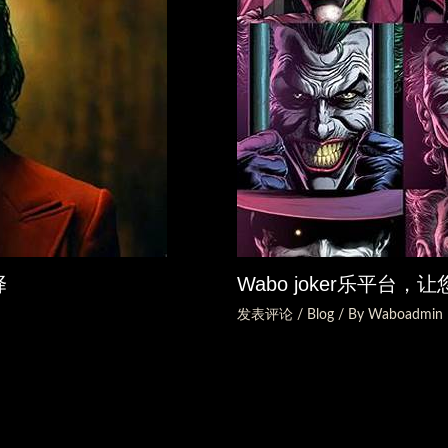
择
Wabo joker乐平台，让
发表评论
/
Blog
/ By
Waboadmin