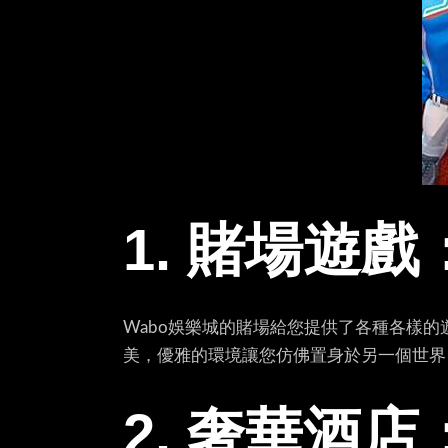
1. 賭場遊
Wabo娛樂城的賭場給您提供了各種各樣
美，優雅的環境讓您仿佛置身於另一個世界
2. 奢華酒