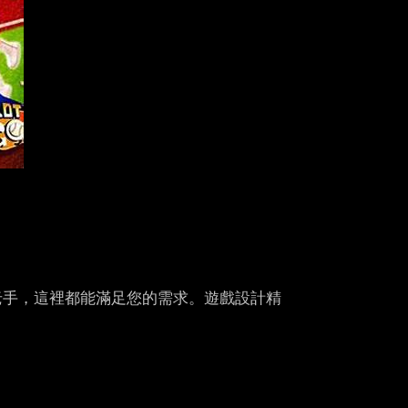
老手，這裡都能滿足您的需求。遊戲設計精