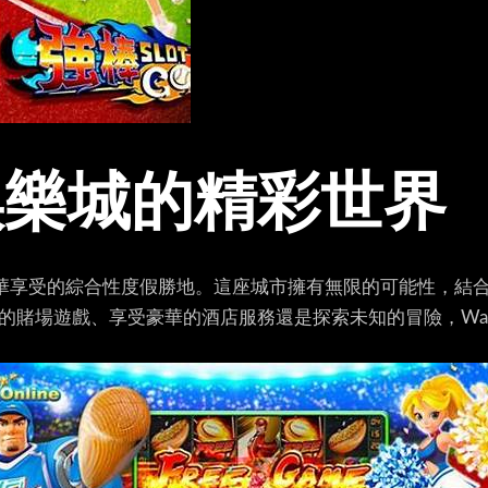
娛樂城的精彩世界
奢華享受的綜合性度假勝地。這座城市擁有無限的可能性，結
的賭場遊戲、享受豪華的酒店服務還是探索未知的冒險，Wa