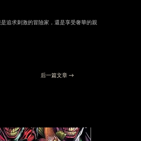
您是追求刺激的冒險家，還是享受奢華的親
后一篇文章
→