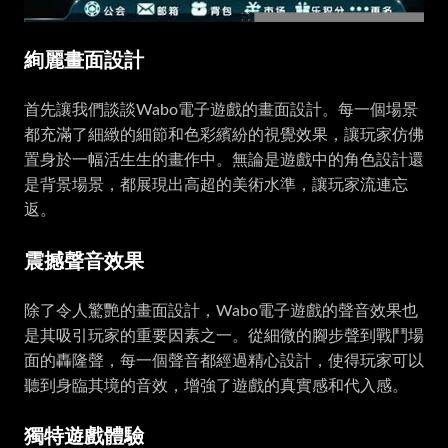
絢麗畫面設計
首先讓我們談談Wabo電子遊戲的畫面設計。每一個場景
都充滿了細緻的細節和色彩繽紛的視覺效果，讓玩家仿佛
置身於一幅活生生的畫作中。無論是遊戲中的角色設計還
是背景場景，都展現出高超的美術水準，讓玩家流連忘
返。
震撼聲音效果
除了令人驚艷的畫面設計，Wabo電子遊戲的聲音效果也
是其吸引玩家的重要因素之一。從細微的腳步聲到戰鬥場
面的轟隆聲，每一個聲音都經過精心設計，使得玩家可以
聽到身臨其境的音效，增強了遊戲的真實感和代入感。
獨特遊戲體驗