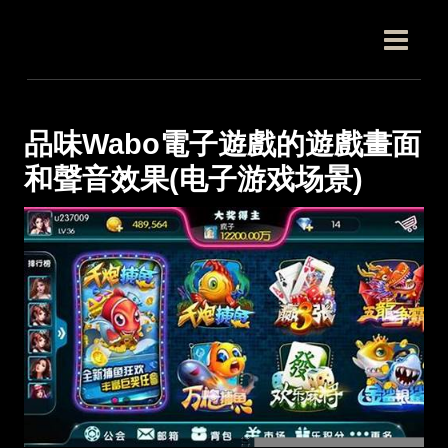
跳
Post
MAIN
至
navigation
MEN
内
容
品味Wabo電子遊戲的遊戲畫面
和聲音效果(电子游戏场景)