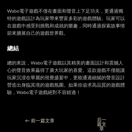
Wabo電子遊戲不僅在畫面和聲音上下足功夫，更通過獨
特的遊戲設計為玩家帶來豐富多彩的遊戲體驗。玩家可以
在遊戲中感受到挑戰和成就的樂趣，同時通過探索故事情
節來擴展自己的遊戲世界觀。
總結
總的來說，Wabo電子遊戲以其精美的畫面設計和震撼人
心的聲音效果贏得了廣大玩家的喜愛。這款遊戲不僅能讓
玩家沉浸在華麗的視覺盛宴中，更能通過細膩的聲音設計
營造出身臨其境的遊戲氛圍。如果你追求高品質的遊戲體
驗，Wabo電子遊戲絕對不容錯過！
后一
←
前一篇文章
篇文
章