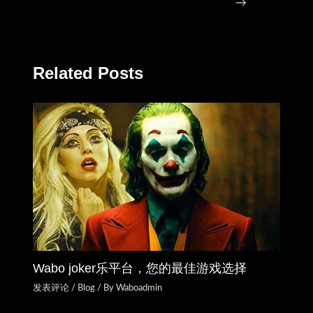
→
Related Posts
Wabo joker乐平台，您的最佳游戏选择
发表评论
/
Blog
/ By
Waboadmin