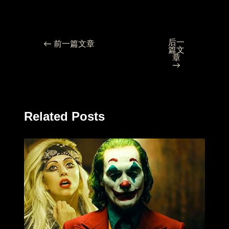
后一
←
前一篇文章
篇文
章
→
Related Posts