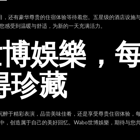
项目，还有豪华尊贵的住宿体验等待着您。五星级的酒店设施
您感受到温暖与舒适，为新的一天充满活力。
世博娛樂，
得珍藏
是沉醉于精彩表演，品尝美味佳肴，还是享受尊贵住宿体验，
中，创造属于自己的美好回忆。Wabo世博娛樂，期待与您