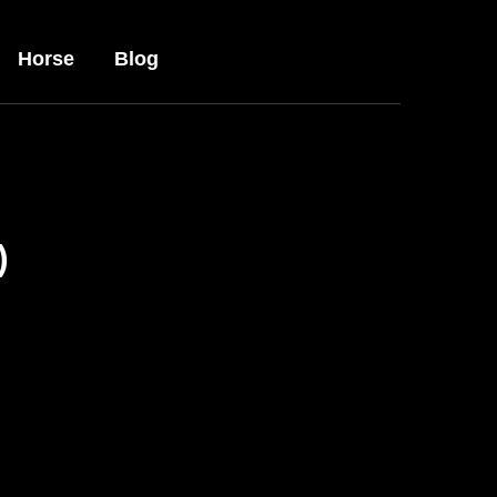
Horse
Blog
)