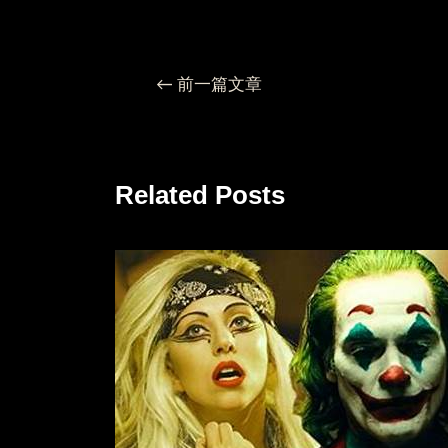
←
前一篇文章
Related Posts