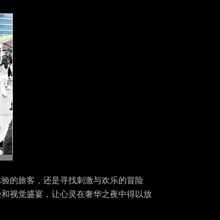
体验的旅客，还是寻找刺激与欢乐的冒险
受和视觉盛宴，让心灵在奢华之夜中得以放