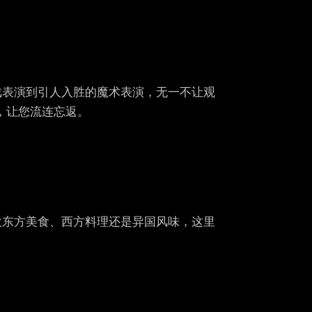
戏表演到引人入胜的魔术表演，无一不让观
，让您流连忘返。
欢东方美食、西方料理还是异国风味，这里