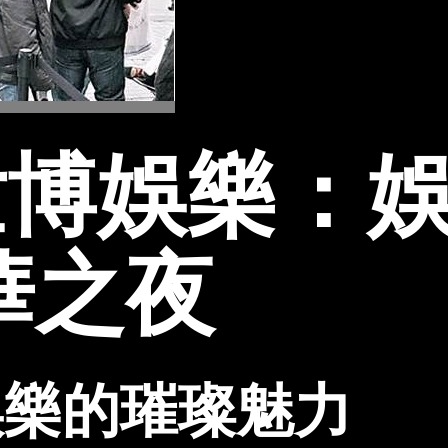
世博娛樂：
華之夜
娛樂的璀璨魅力