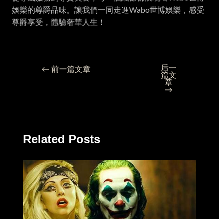
娛樂的尊爵品味。讓我們一同走進Wabo世博娛樂，感受
尊爵享受，體驗奢華人生！
后一
←
前一篇文章
篇文
章
→
Related Posts