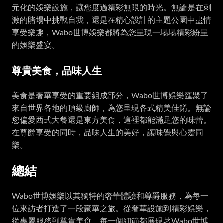
元化的娛樂設施，讓您度過精彩無限的時光。無論是在刺
激的賭場中挑戰自我，還是在精心設計的主題公園中盡情
享受樂趣，Wabo世博娛樂都將為您呈現一場場精彩紛呈
的娛樂盛宴。
尊貴美食，品味人生
美食是奢華享受的重要組成部分，Wabo世博娛樂匯聚了
來自世界各地的頂級廚師，為您呈現各式精美佳餚。無論
您偏愛西式大餐還是東方美食，這裡都能滿足您的味蕾。
在尊爵享受的同時，品味人生的美好，讓味覺與心靈同
樂。
總結
Wabo世博娛樂以其獨特的奢華體驗和尊爵服務，為每一
位來訪者打造了一段豪華之旅。從奢華設施到精彩娛樂，
從專屬服務到尊貴美食，每一個細節都展現著Wabo世博