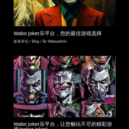
Wabo joker乐平台，您的最佳游戏选择
发表评论
/
Blog
/ By
Waboadmin
Wabo joker乐平台，让您畅玩不尽的精彩游