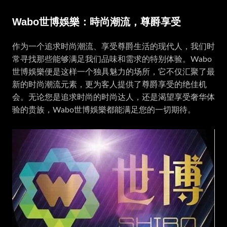
Wabo世博娛樂：時尚潮流，尊爵享受
作为一个追求时尚潮流、享受尊爵生活的现代人，我们时
常寻找那些能够满足我们品味和需求的特别体验。Wabo
世博娛樂便是这样一个独具魅力的场所，它不仅汇聚了最
新的时尚潮流元素，更为客人提供了尊爵享受的绝佳机
会。无论您是追求时尚的时尚达人，还是渴望享受奢华体
验的贵族，Wabo世博娛樂都能满足您的一切期待。