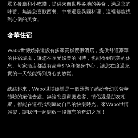
眾多餐廳和小吃攤，提供來自世界各地的美食，滿足您的
味蕾。無論您喜歡西餐、中餐還是異國料理，這裡都能找
到心儀的美食。
奢華住宿
Wabo世博娛樂還設有多家高檔度假酒店，提供舒適豪華
的住宿環境，讓您在享受娛樂的同時，也能得到完美的休
息。每家酒店都設有豪華SPA和健身中心，讓您在度過充
實的一天後能得到身心的放鬆。
總結起來，Wabo世博娛樂是一個匯聚了繽紛奇幻與奢華
體驗的絕佳去處。無論您是家庭遊客、情侶還是朋友相
聚，都能在這裡找到屬於自己的快樂時光。來Wabo世博
娛樂，讓我們一起開啟一段難忘的奇幻之旅！