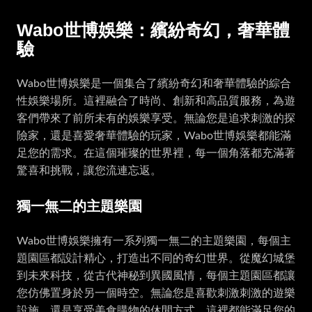
Wabo世博娛樂：繽紛奇幻，奢華體
驗
Wabo世博娛樂是一個集合了繽紛奇幻和奢華體驗的綜合
性娛樂場所。這裡融合了時尚、創新和高品質服務，為遊
客們帶來了前所未有的娛樂享受。無論您是追求刺激的探
險家，還是喜愛奢華體驗的玩家，Wabo世博娛樂都能滿
足您的需求。在這個璀璨的世界裡，每一個角落都充滿著
驚喜和挑戰，讓您流連忘返。
獨一無二的主題樂園
Wabo世博娛樂擁有一系列獨一無二的主題樂園，每個主
題園區都設計精心，打造出不同的奇幻世界。從魔幻城堡
到未來科技，從古代神秘到異國風情，每個主題園區都讓
您仿佛置身於另一個時空。無論您是喜歡刺激刺激的遊樂
設施，還是享受美食購物的休閒方式，這裡都能滿足您的