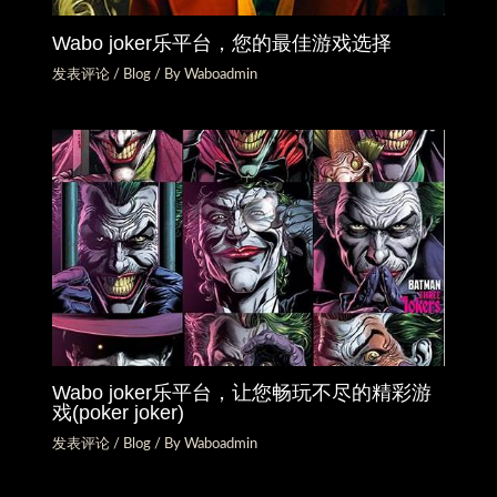
Wabo joker乐平台，您的最佳游戏选择
发表评论
/
Blog
/ By
Waboadmin
Wabo joker乐平台，让您畅玩不尽的精彩游
戏(poker joker)
发表评论
/
Blog
/ By
Waboadmin