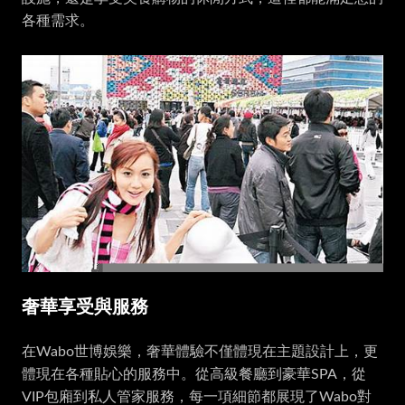
各種需求。
奢華享受與服務
在Wabo世博娛樂，奢華體驗不僅體現在主題設計上，更
體現在各種貼心的服務中。從高級餐廳到豪華SPA，從
VIP包廂到私人管家服務，每一項細節都展現了Wabo對