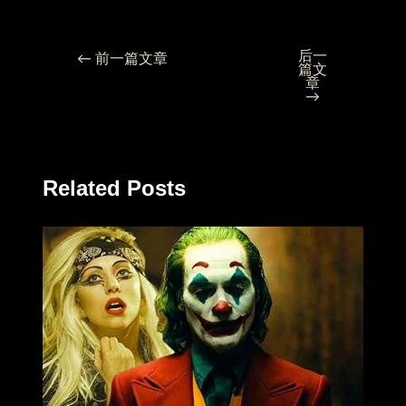
后一
←
前一篇文章
篇文
章
→
Related Posts