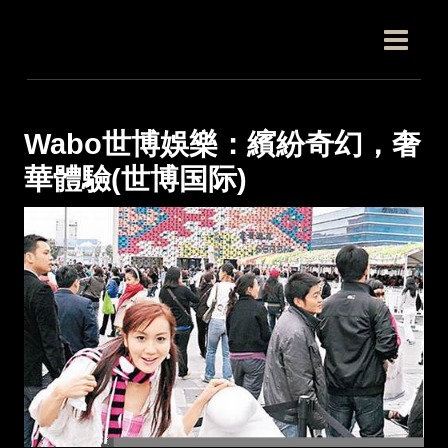
跳
Post
MAIN
至
navigation
MEN
内
容
Wabo世博娛樂：繽紛奇幻，奢
華體驗(世博国际)