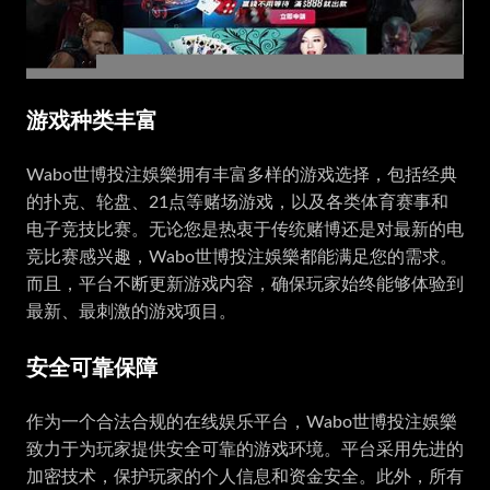
游戏种类丰富
Wabo世博投注娛樂拥有丰富多样的游戏选择，包括经典
的扑克、轮盘、21点等赌场游戏，以及各类体育赛事和
电子竞技比赛。无论您是热衷于传统赌博还是对最新的电
竞比赛感兴趣，Wabo世博投注娛樂都能满足您的需求。
而且，平台不断更新游戏内容，确保玩家始终能够体验到
最新、最刺激的游戏项目。
安全可靠保障
作为一个合法合规的在线娱乐平台，Wabo世博投注娛樂
致力于为玩家提供安全可靠的游戏环境。平台采用先进的
加密技术，保护玩家的个人信息和资金安全。此外，所有