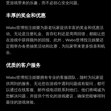
受游戏带来的乐趣，而不必担心安全问题。
丰厚的奖金和优惠
Wabo世博投注娛樂为新老玩家提供丰富的奖金和优惠活
动。无论是注册礼金、首存红利还是周周回馈，都能让您
在游戏中获得额外的回报。此外，Wabo世博投注娛樂还
定期举办各类抽奖活动和比赛，为玩家带来更多惊喜和机
会。
优质的客户服务
Wabo世博投注娛樂拥有专业的客服团队，随时为玩家提
供周到的服务。无论您在游戏中遇到问题或有疑问，都可
以通过在线客服、邮件或电话联系到他们。他们将竭诚为
您解决问题，并提供个性化的游戏建议，确保您能够得到
最佳的游戏体验。