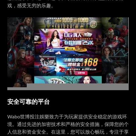
戏，感受无穷的乐趣。
安全可靠的平台
Wabo世博投注娛樂致力于为玩家提供安全稳定的游戏环
境。通过先进的加密技术和严格的安全措施，保障您的个
人信息和资金安全。在这里，您可以放心畅玩，专注于享