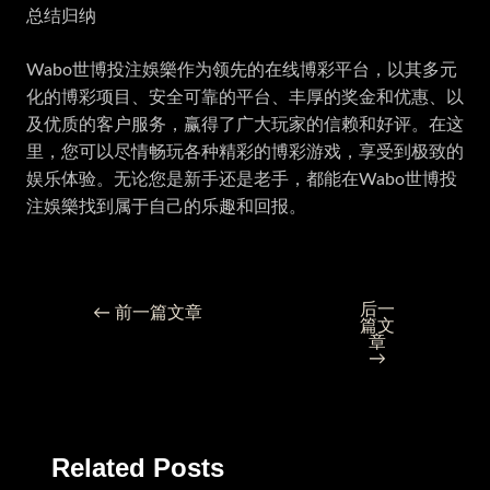
总结归纳
Wabo世博投注娛樂作为领先的在线博彩平台，以其多元
化的博彩项目、安全可靠的平台、丰厚的奖金和优惠、以
及优质的客户服务，赢得了广大玩家的信赖和好评。在这
里，您可以尽情畅玩各种精彩的博彩游戏，享受到极致的
娱乐体验。无论您是新手还是老手，都能在Wabo世博投
注娛樂找到属于自己的乐趣和回报。
后一
←
前一篇文章
篇文
章
→
Related Posts