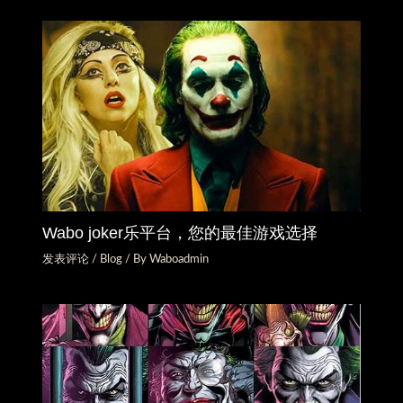
Wabo joker乐平台，您的最佳游戏选择
发表评论
/
Blog
/ By
Waboadmin