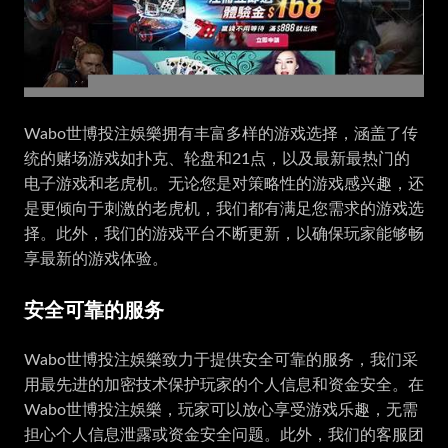
Wabo世博投注娛樂拥有丰富多样的游戏选择，涵盖了传
统的赌场游戏如扑克、轮盘和21点，以及最新最热门的
电子游戏和老虎机。无论您是对策略性的游戏感兴趣，还
是更倾向于刺激的老虎机，我们都有满足您需求的游戏选
择。此外，我们的游戏平台不断更新，以确保玩家能够畅
享最新的游戏体验。
安全可靠的服务
Wabo世博投注娛樂致力于提供安全可靠的服务，我们采
用最先进的加密技术保护玩家的个人信息和资金安全。在
Wabo世博投注娛樂，玩家可以放心享受游戏乐趣，无需
担心个人信息泄露或资金安全问题。此外，我们的客服团