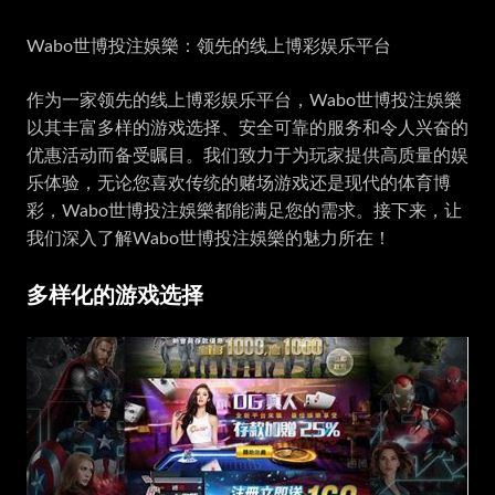
Wabo世博投注娛樂：领先的线上博彩娱乐平台
作为一家领先的线上博彩娱乐平台，Wabo世博投注娛樂
以其丰富多样的游戏选择、安全可靠的服务和令人兴奋的
优惠活动而备受瞩目。我们致力于为玩家提供高质量的娱
乐体验，无论您喜欢传统的赌场游戏还是现代的体育博
彩，Wabo世博投注娛樂都能满足您的需求。接下来，让
我们深入了解Wabo世博投注娛樂的魅力所在！
多样化的游戏选择