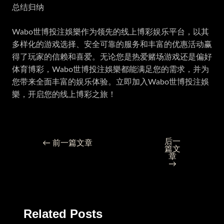
总结归纳
Wabo世博投注娛樂作为领先的线上博彩娱乐平台，以其
多样化的游戏选择、安全可靠的服务和丰富的优惠活动赢
得了玩家的信赖和喜爱。无论您是热爱赌场游戏还是偏好
体育博彩，Wabo世博投注娛樂都能满足您的需求，并为
您带来全面丰富的娱乐体验。立即加入Wabo世博投注娛
樂，开启您的线上博彩之旅！
后一
←
前一篇文章
篇文
章
→
Related Posts