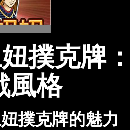
妞妞撲克牌
戲風格
妞妞撲克牌的魅力