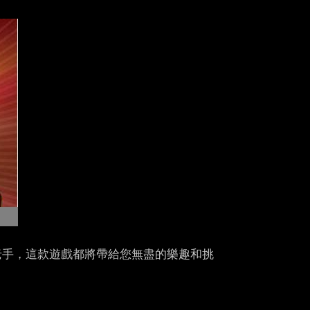
老手，這款遊戲都將帶給您無盡的樂趣和挑
。