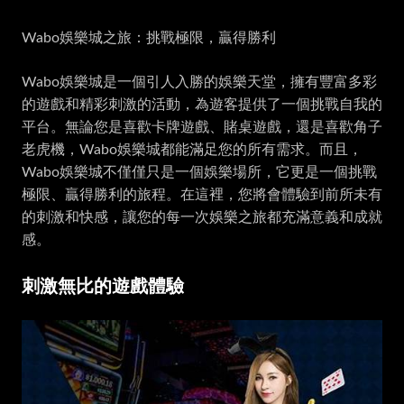
Wabo娛樂城之旅：挑戰極限，贏得勝利
Wabo娛樂城是一個引人入勝的娛樂天堂，擁有豐富多彩
的遊戲和精彩刺激的活動，為遊客提供了一個挑戰自我的
平台。無論您是喜歡卡牌遊戲、賭桌遊戲，還是喜歡角子
老虎機，Wabo娛樂城都能滿足您的所有需求。而且，
Wabo娛樂城不僅僅只是一個娛樂場所，它更是一個挑戰
極限、贏得勝利的旅程。在這裡，您將會體驗到前所未有
的刺激和快感，讓您的每一次娛樂之旅都充滿意義和成就
感。
刺激無比的遊戲體驗