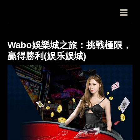
跳
Post
MAIN
至
navigation
MEN
内
容
Wabo娛樂城之旅：挑戰極限，
贏得勝利(娱乐娱城)