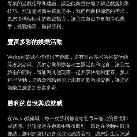
專業的遊戲指導和建議，讓您能夠更好地了解遊戲規則和
技巧。無論您是新手還是老手，我們都會根據您的需求，
為您提供個性化的遊戲指導，讓您在遊戲中更加得心應
手，挑戰極限，贏得勝利。
豐富多彩的娛樂活動
Wabo娛樂城不僅僅只有遊戲，還有豐富多彩的娛樂活動
等著您參與。我們定期舉辦各種主題活動和比賽，讓您在
娛樂的同時，還能與其他玩家一起共享快樂和驚喜。參加
這些活動，您將會體驗到前所未有的刺激和樂趣，讓您的
娛樂之旅更加豐富多彩。
勝利的喜悅與成就感
在Wabo娛樂城，每一次勝利都會給您帶來無比的喜悅和
成就感。無論您是在遊戲中獲得勝利，還是在活動中取得
佳績，勝利的喜悅都會深深地感染著您，讓您對生活充滿