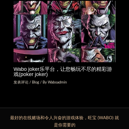
Wabo joker乐平台，让您畅玩不尽的精彩游
戏(poker joker)
发表评论
/
Blog
/ By
Waboadmin
最好的在线赌场和令人兴奋的游戏体验，旺宝 (WABO) 就
是你需要的