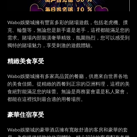
Wabo娛樂城擁有豐富多彩的賭場遊戲，包括老虎機、撲
克、輪盤等，無論您是新手還是老手，這裡都能滿足您的
需求。賭場內部裝潢奢華精致，氛圍熱烈，您可以感受到
獨特的賭場魅力，享受刺激的遊戲體驗。
精緻美食享受
Wabo娛樂城擁有多家高品質的餐廳，供應來自世界各地
的美食佳餚。從精緻的西餐到正宗的亞洲料理，這裡的美
食絕對能滿足您的味蕾。無論是商務宴會還是私人聚會，
都能在這裡找到最合適的用餐場所。
豪華住宿享受
Wabo娛樂城的豪華酒店擁有寬敞舒適的客房和豪華的套