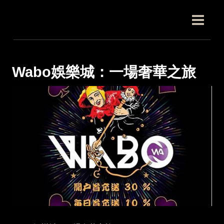
跳
Post
MAIN
至
navigation
MEN
内
容
Wabo娛樂城：一場奢華之旅