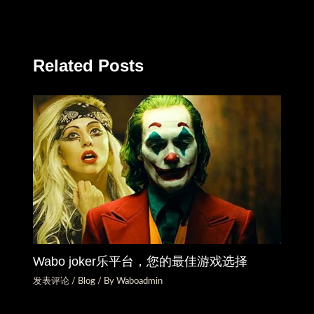
Related Posts
Wabo joker乐平台，您的最佳游戏选择
发表评论
/
Blog
/ By
Waboadmin