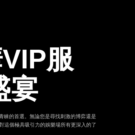
VIP服
盛宴
家青睞的首選。無論您是尋找刺激的博弈還是
您對這個極具吸引力的娛樂場所有更深入的了