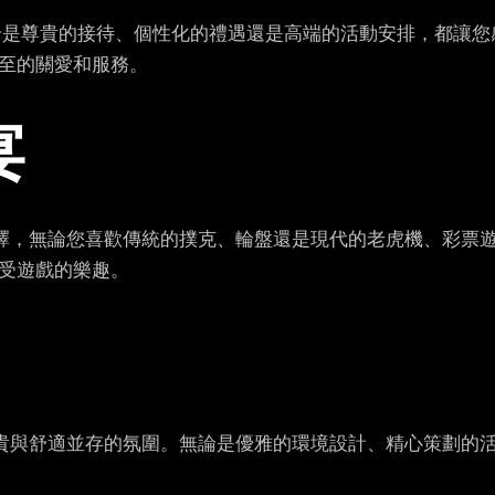
無論是尊貴的接待、個性化的禮遇還是高端的活動安排，都讓您
至的關愛和服務。
宴
選擇，無論您喜歡傳統的撲克、輪盤還是現代的老虎機、彩票
受遊戲的樂趣。
尊貴與舒適並存的氛圍。無論是優雅的環境設計、精心策劃的