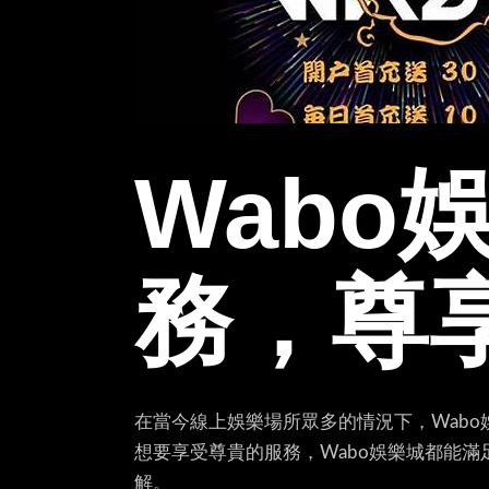
Wabo
務，尊
在當今線上娛樂場所眾多的情況下，Wab
想要享受尊貴的服務，Wabo娛樂城都能
解。