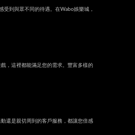
感受到與眾不同的待遇。在Wabo娛樂城，
遊戲，這裡都能滿足您的需求。豐富多樣的
活動還是親切周到的客戶服務，都讓您倍感