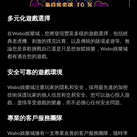
多元化遊戲選擇
在Wabo娛樂城，您將發現豐富多樣的遊戲選擇，包括經
典老虎機、刺激的撲克比賽、以及傳統的賭場桌遊等。無
論您是喜歡挑戰自己還是只是想放鬆娛樂，Wabo娛樂城
都有適合您的遊戲。
安全可靠的遊戲環境
Wabo娛樂城注重玩家的隱私和安全，採用最先進的加密
技術保護玩家的個人信息和交易安全。您可以放心投入遊
戲，盡情享受遊戲的樂趣，而不必擔心任何安全問題。
專業的客戶服務團隊
Wabo娛樂城擁有一支專業友善的客戶服務團隊，隨時準