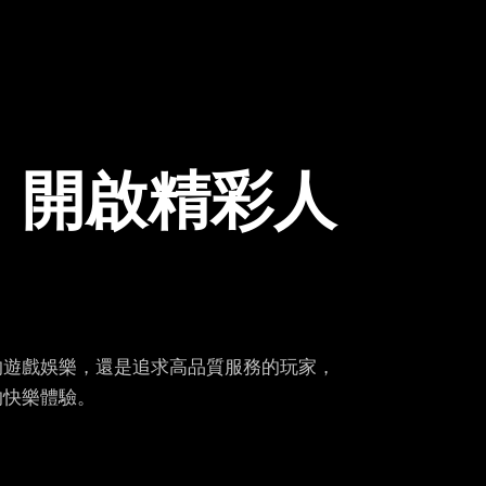
，開啟精彩人
的遊戲娛樂，還是追求高品質服務的玩家，
的快樂體驗。