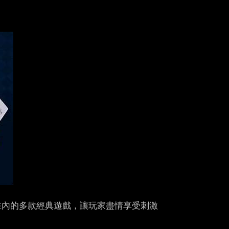
在內的多款經典遊戲，讓玩家盡情享受刺激
。