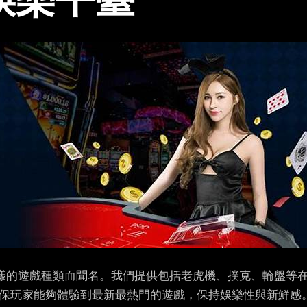
多樣的遊戲種類而聞名。我們提供包括老虎機、撲克、輪盤等
保玩家能夠體驗到最新最熱門的遊戲，保持娛樂性與新鮮感