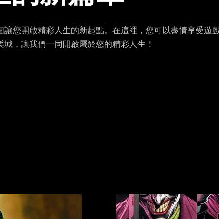
一個讓您開啟精彩人生的新起點。在這裡，您可以盡情享受遊
娛樂城，讓我們一同開啟屬於您的精彩人生！