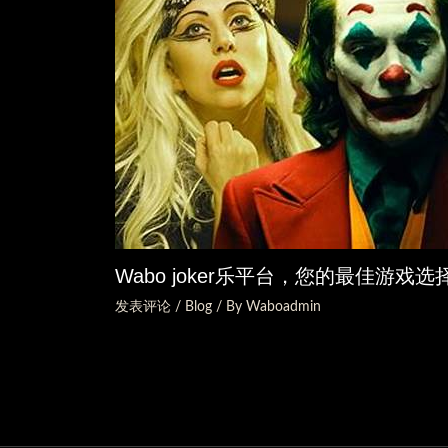
Wabo joker乐平台，您的最佳游戏选
发表评论
/
Blog
/ By
Waboadmin