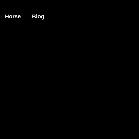
Horse
Blog