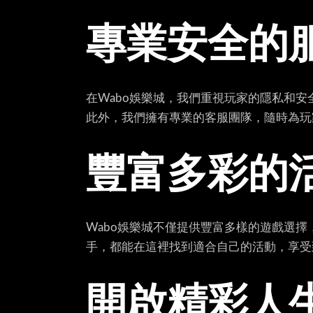
專業安全的
在Wabo娛樂城，我們重視玩家的隱私和
此外，我們擁有專業的客服團隊，隨時為玩
豐富多彩的
Wabo娛樂城不僅提供豐富多樣的遊戲選
手，都能在這裡找到適合自己的活動，享受
開啟精彩人