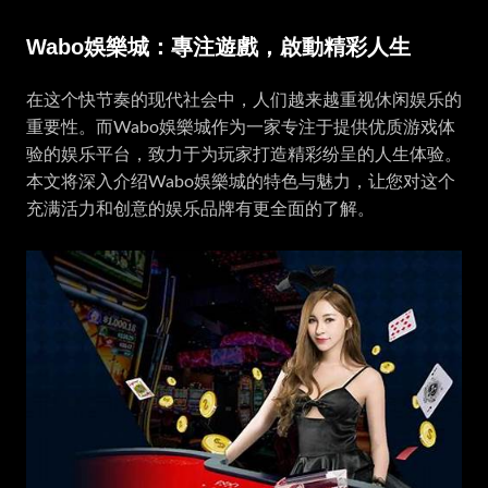
Wabo娛樂城：專注遊戲，啟動精彩人生
在这个快节奏的现代社会中，人们越来越重视休闲娱乐的
重要性。而Wabo娛樂城作为一家专注于提供优质游戏体
验的娱乐平台，致力于为玩家打造精彩纷呈的人生体验。
本文将深入介绍Wabo娛樂城的特色与魅力，让您对这个
充满活力和创意的娱乐品牌有更全面的了解。