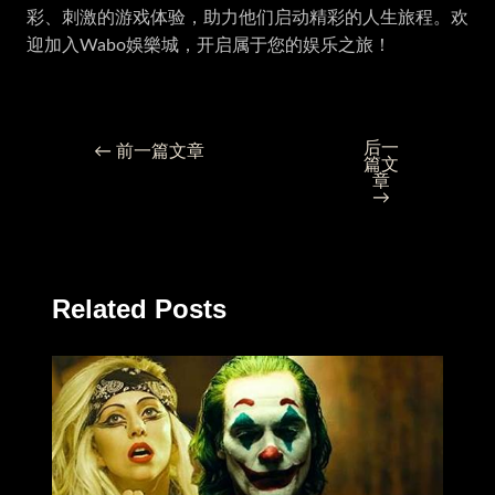
彩、刺激的游戏体验，助力他们启动精彩的人生旅程。欢
迎加入Wabo娛樂城，开启属于您的娱乐之旅！
后一
←
前一篇文章
篇文
章
→
Related Posts