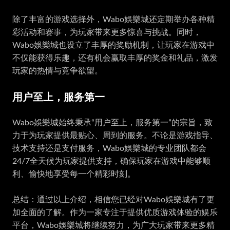
除了丰富的游戏选择外，Wabo娛樂城还定期举办各种精
彩活动和赛事，为玩家带来更多惊喜与挑战。同时，
Wabo娛樂城也设立了丰厚的奖励机制，让玩家在游戏中
不仅能获得乐趣，还有机会赢取丰厚的奖金和礼品，激发
玩家的热情与竞争欲望。
用户至上，服务第一
Wabo娛樂城始终秉承“用户至上，服务第一”的宗旨，致
力于为玩家提供最贴心、周到的服务。不论是游戏指导、
技术支持还是支付服务，Wabo娛樂城的专业团队都会
24/7全天候为玩家提供支持，确保玩家在游戏中能够顺
利、愉快地享受每一个精彩时刻。
总结：通过以上介绍，相信您已经对Wabo娛樂城有了更
加全面的了解。作为一家专注于提供优质游戏体验的娱乐
平台，Wabo娛樂城将继续努力，为广大玩家带来更多精