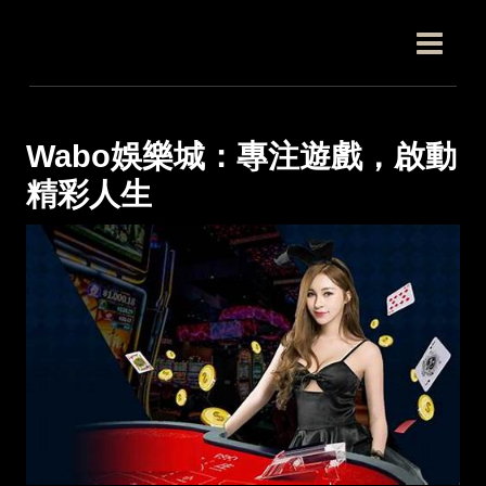
跳
Post
MAIN
至
navigation
MEN
内
容
Wabo娛樂城：專注遊戲，啟動
精彩人生