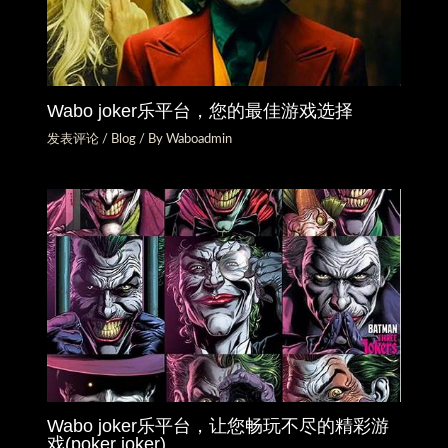
Wabo joker乐平台，您的最佳游戏选择
发表评论
/
Blog
/ By
Waboadmin
Wabo joker乐平台，让您畅玩不尽的精彩游
戏(poker joker)