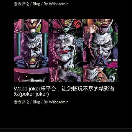
发表评论
/
Blog
/ By
Waboadmin
Wabo joker乐平台，让您畅玩不尽的精彩游
戏(poker joker)
发表评论
/
Blog
/ By
Waboadmin