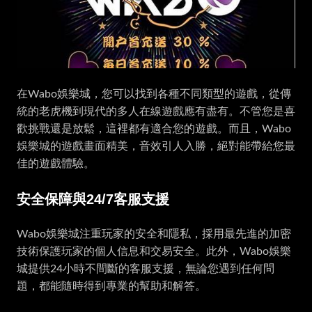
在Wabo娛樂城，您可以找到各種不同類型的遊戲，從傳
統的老虎機到現代的多人在線遊戲應有盡有。不管您是喜
歡挑戰還是放鬆，這裡都有適合您的遊戲。而且，Wabo
娛樂城的遊戲畫面精美，音效引人入勝，絕對能帶給您最
佳的遊戲體驗。
安全保障與24/7客服支援
Wabo娛樂城注重玩家的安全和隱私，採用最先進的加密
技術保護玩家的個人信息和交易安全。此外，Wabo娛樂
城提供24小時不間斷的客服支援，無論您遇到任何問
題，都能隨時得到專業的幫助和解答。