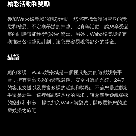
精彩活動和獎勵
參加Wabo娛樂城的精彩活動，您將有機會獲得豐厚的獎
勵和禮品。不定期舉辦的抽獎、比賽等活動，讓您享受遊
戲的同時還能獲得額外的驚喜。另外，Wabo娛樂城還定
期推出各種獎勵計劃，讓您更容易獲得額外的獎金。
結語
總的來說，Wabo娛樂城是一個極具魅力的遊戲娛樂平
台，擁有豐富多彩的遊戲選擇、安全可靠的系統、24/7
的客服支援以及豐富多樣的活動和獎勵。不論您是遊戲新
手還是老手，這裡都能滿足您的需求，讓您享受遊戲帶來
的樂趣和刺激。趕快加入Wabo娛樂城，開啟屬於您的遊
戲娛樂之旅吧！