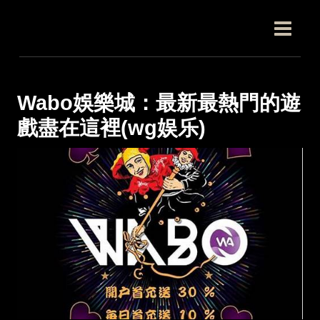
跳
Post
MAIN
至
navigation
MEN
内
容
Wabo娛樂城：最新最熱門的遊
戲盡在這裡(wg娱乐)