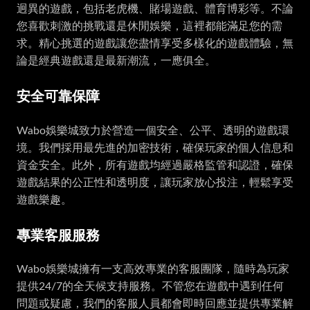
迥異的遊戲，包括老虎機、賭場遊戲、體育博彩等。不論
您喜歡刺激的挑戰還是休閒娛樂，這裡都能滿足您的需
求。精心挑選的遊戲讓您盡情享受多樣化的遊戲體驗，無
論是經典遊戲還是最新潮流，一應俱全。
安全可靠保障
Wabo娛樂城致力於營造一個安全、公平、透明的遊戲環
境。我們採用最先進的加密技術，確保玩家的個人信息和
資金安全。此外，所有遊戲均經過嚴格監管和認證，確保
遊戲結果的公正性和透明度，讓玩家放心投注，輕鬆享受
遊戲樂趣。
專業客服服務
Wabo娛樂城擁有一支高效專業的客服團隊，隨時為玩家
提供24/7的全天候支持服務。不管您在遊戲中遇到任何
問題或疑慮，我們的客服人員都會即時回應並提供專業解