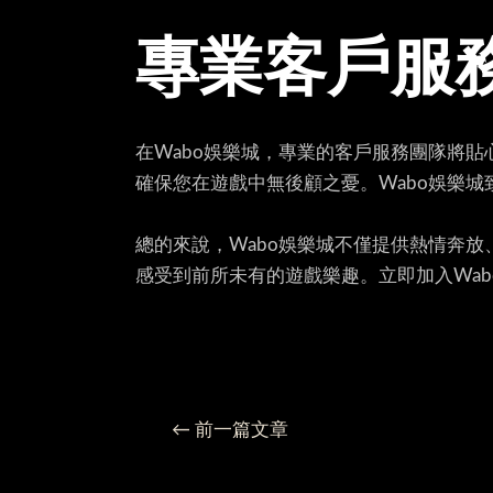
專業客戶服務
在Wabo娛樂城，專業的客戶服務團隊將
確保您在遊戲中無後顧之憂。Wabo娛樂
總的來說，Wabo娛樂城不僅提供熱情奔
感受到前所未有的遊戲樂趣。立即加入Wa
←
前一篇文章