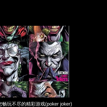
您畅玩不尽的精彩游戏(poker joker)