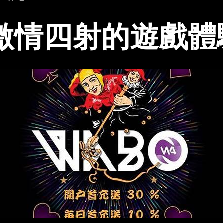
 激情四射的遊戲體