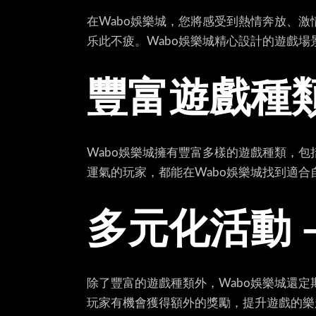
在Wabo娛樂城，您將感受到熱情奔放、
乐此不疲。Wabo娛樂城精心設計的遊戲
豐富遊戲種類
Wabo娛樂城擁有豐富多樣的遊戲種類，
運氣的玩家，都能在Wabo娛樂城找到適合
多元化活動 
除了豐富的遊戲種類外，Wabo娛樂城還
玩家有機會獲得額外的獎勵，提升遊戲的樂