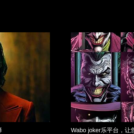
择
Wabo joker乐平台，让