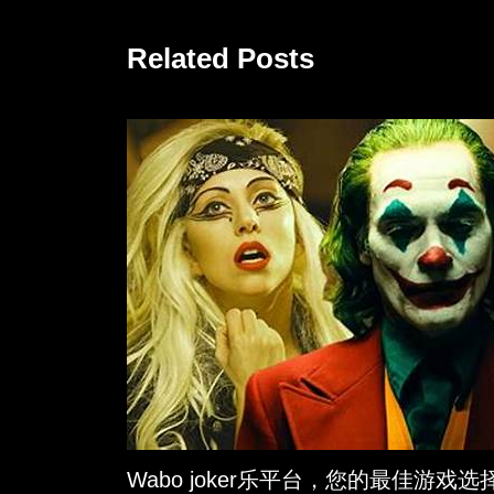
Related Posts
Wabo joker乐平台，您的最佳游戏选