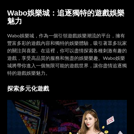
Wabo娛樂城：追逐獨特的遊戲娛樂
魅力
Wabo娛樂城，作為一個引領遊戲娛樂潮流的平台，擁有
豐富多彩的遊戲內容和獨特的娛樂體驗，吸引著眾多玩家
的關注與喜愛。在這裡，你可以盡情探索各種刺激有趣的
遊戲，享受高品質的服務和無盡的娛樂樂趣。Wabo娛樂
城將帶你進入一個無限可能的遊戲世界，讓你盡情追逐獨
特的遊戲娛樂魅力。
探索多元化遊戲