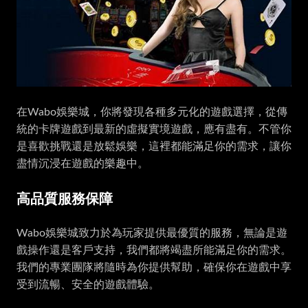
在Wabo娛樂城，你將發現各種多元化的遊戲選擇，從傳
統的卡牌遊戲到最新的虛擬實境遊戲，應有盡有。不管你
是喜歡挑戰還是放鬆娛樂，這裡都能滿足你的需求，讓你
盡情沉浸在遊戲的樂趣中。
高品質服務保障
Wabo娛樂城致力於為玩家提供最優質的服務，無論是遊
戲操作還是客戶支持，我們都將竭盡所能滿足你的需求。
我們的專業團隊將隨時為你提供幫助，確保你在遊戲中享
受到流暢、安全的遊戲體驗。