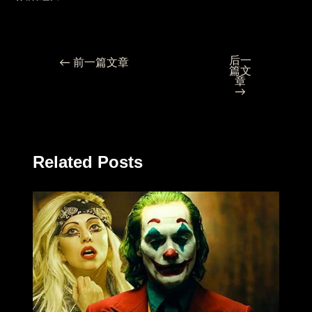
后一
←
前一篇文章
篇文
章
→
Related Posts