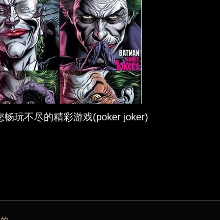
您畅玩不尽的精彩游戏(poker joker)