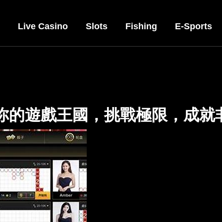
Live Casino
Slots
Fishing
E-Sports
造你的遊戲王國，挑戰極限，成就