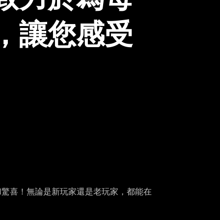
，讓您感受
和驚喜！無論是新玩家還是老玩家，都能在