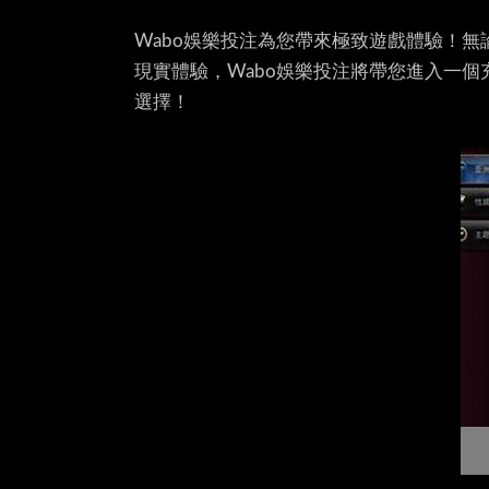
Wabo娛樂投注為您帶來極致遊戲體驗！
現實體驗，Wabo娛樂投注將帶您進入一
選擇！