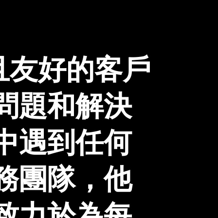
且友好的客戶
問題和解決
中遇到任何
務團隊，他
致力於為每