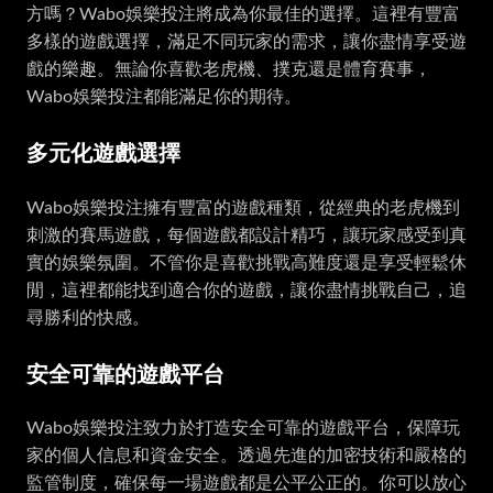
方嗎？Wabo娛樂投注將成為你最佳的選擇。這裡有豐富
多樣的遊戲選擇，滿足不同玩家的需求，讓你盡情享受遊
戲的樂趣。無論你喜歡老虎機、撲克還是體育賽事，
Wabo娛樂投注都能滿足你的期待。
多元化遊戲選擇
Wabo娛樂投注擁有豐富的遊戲種類，從經典的老虎機到
刺激的賽馬遊戲，每個遊戲都設計精巧，讓玩家感受到真
實的娛樂氛圍。不管你是喜歡挑戰高難度還是享受輕鬆休
閒，這裡都能找到適合你的遊戲，讓你盡情挑戰自己，追
尋勝利的快感。
安全可靠的遊戲平台
Wabo娛樂投注致力於打造安全可靠的遊戲平台，保障玩
家的個人信息和資金安全。透過先進的加密技術和嚴格的
監管制度，確保每一場遊戲都是公平公正的。你可以放心