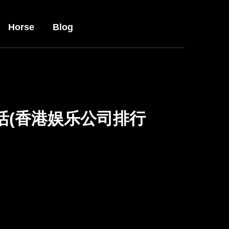
Horse
Blog
活(香港娱乐公司排行