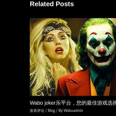
Related Posts
Wabo joker乐平台，您的最佳游戏选
发表评论
/
Blog
/ By
Waboadmin