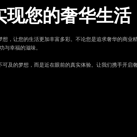
实现您的奢华生活
华梦想，让您的生活更加丰富多彩。不论您是追求奢华的商业
功与幸福的滋味。
遥不可及的梦想，而是近在眼前的真实体验。让我们携手开启