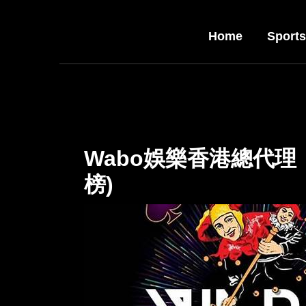
跳
Post
至
navigation
Home
Sports
内
容
Wabo娛樂香港總代
榜)