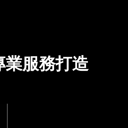
專業服務打造