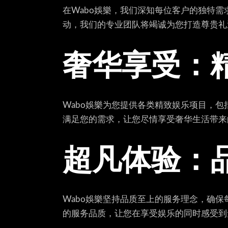
在Wabo娛樂，我们深知每位客户的独特
动，我们的专业团队将竭诚为您打造尊贵礼
奢华享受：
Wabo娛樂为您提供各类精致娱乐项目，
满足您的需求，让您尽情享受奢华生活带来
超凡体验：
Wabo娛樂坚持品质至上的服务理念，确
的服务品质，让您在享受娱乐的同时感受到