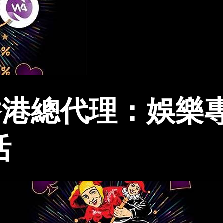
香港總代理：娛樂
活