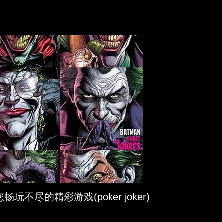
您畅玩不尽的精彩游戏(poker joker)