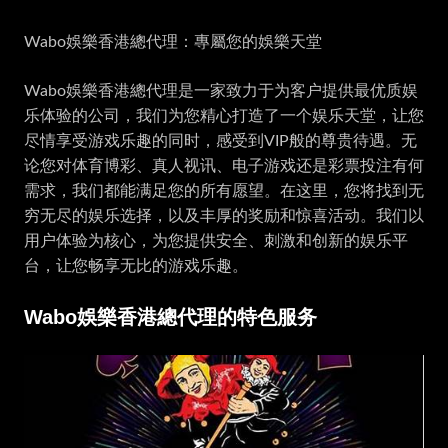
Wabo娛樂香港總代理：專屬您的娛樂天堂
Wabo娛樂香港總代理是一家致力于为客户提供最优质娱
乐体验的公司，我们为您精心打造了一个娱乐天堂，让您
尽情享受游戏乐趣的同时，感受到VIP般的尊贵待遇。无
论您对体育博彩、真人视讯、电子游戏还是彩票投注有何
需求，我们都能满足您的所有愿望。在这里，您将找到无
穷无尽的娱乐选择，以及丰厚的奖励和惊喜活动。我们以
用户体验为核心，为您提供安全、刺激和创新的娱乐平
台，让您畅享无比的游戏乐趣。
Wabo娛樂香港總代理的特色服务