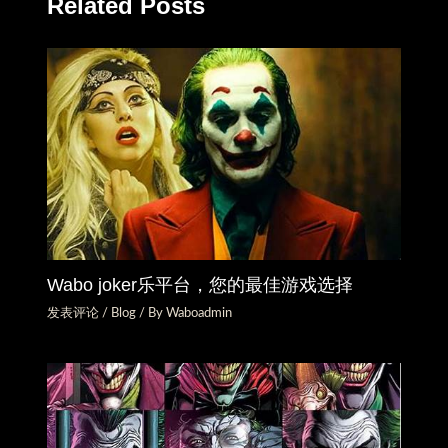
Related Posts
Wabo joker乐平台，您的最佳游戏选择
发表评论
/
Blog
/ By
Waboadmin