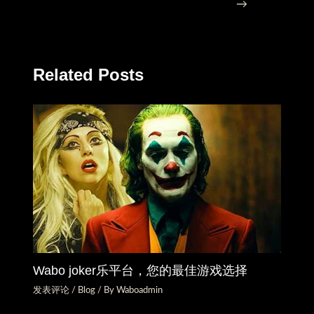
→
Related Posts
Wabo joker乐平台，您的最佳游戏选择
发表评论
/
Blog
/ By
Waboadmin