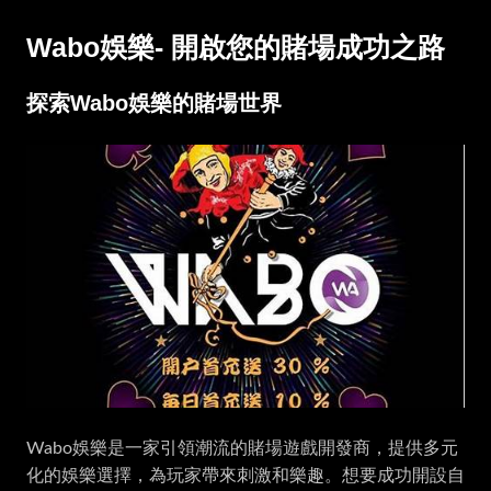
Wabo娛樂- 開啟您的賭場成功之路
探索Wabo娛樂的賭場世界
Wabo娛樂是一家引領潮流的賭場遊戲開發商，提供多元
化的娛樂選擇，為玩家帶來刺激和樂趣。想要成功開設自