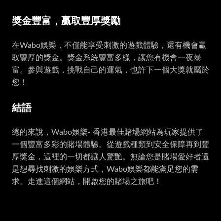
獎金豐富，贏取豐厚獎勵
在Wabo娛樂，不僅能享受刺激的遊戲體驗，還有機會贏
取豐厚的獎金。獎金系統豐富多樣，讓您有機會一夜暴
富。參與遊戲，挑戰自己的運氣，也許下一個大獎就屬於
您！
結語
總的來說，Wabo娛樂- 香港最佳賭場網站為玩家提供了
一個豐富多彩的賭場體驗。從遊戲種類到安全保障再到豐
厚獎金，這裡的一切都讓人驚艷。無論您是賭場愛好者還
是想尋找刺激的娛樂方式，Wabo娛樂都能滿足您的需
求。走進這個網站，開啟您的賭場之旅吧！