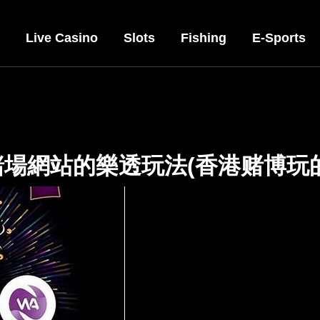
Live Casino
Slots
Fishing
E-Sports
佳賭場網站的樂透玩法(香港赌博玩