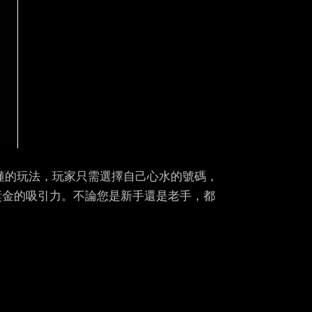
易懂的玩法，玩家只需選擇自己心水的號碼，
獎金的吸引力。不論您是新手還是老手，都