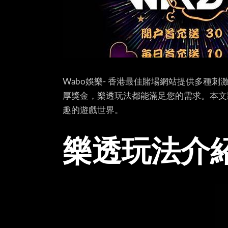
Wabo娛樂- 香港最佳賭場網站提供多
厚獎金，樂透玩法都能滿足您的需求。本文
趣的遊戲世界。
樂透玩法介