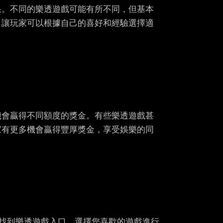
果。不同的樂透遊戲可能有所不同，但基本
，讓玩家可以根據自己的喜好和經驗選擇適
機會贏得不同額度的獎金。有些樂透遊戲甚
家有更多機會贏得豐厚獎金，享受娛樂的同
中找到樂透遊戲入口，選擇您喜歡的遊戲進行