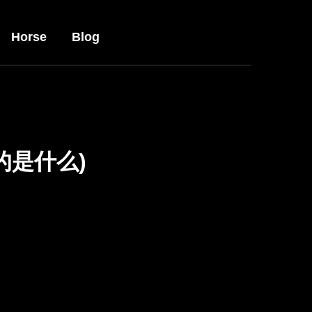
Horse
Blog
的是什么)