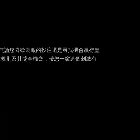
。無論您喜歡刺激的投注還是尋找機會贏得豐
法規則及其獎金機會，帶您一窺這個刺激有