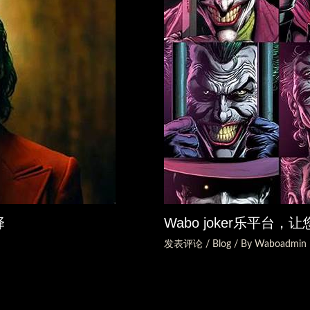
择
Wabo joker乐平台，让
发表评论
/
Blog
/ By
Waboadmin