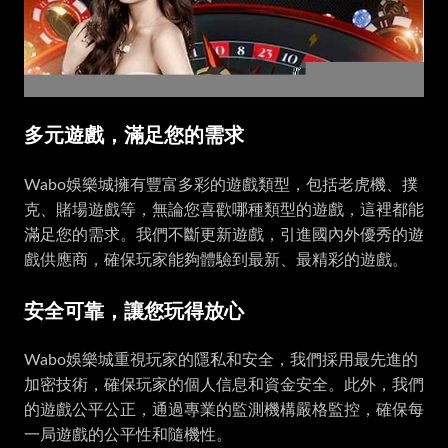
多元遊戲，滿足您的需求
Wabo娛樂城擁有豐富多彩的遊戲類型，包括老虎機、撲
克、賭場遊戲等，無論您喜歡哪種類型的遊戲，這裡都能
滿足您的需求。我們不斷更新遊戲，引進國內外優秀的遊
戲供應商，確保玩家能夠體驗到最新、最精彩的遊戲。
安全可靠，讓您玩得放心
Wabo娛樂城重視玩家的隱私和安全，我們採用最先進的
加密技術，確保玩家的個人信息和資金安全。此外，我們
的遊戲公平公正，通過專業的監測機構嚴格監控，確保每
一局遊戲的公平性和隨機性。