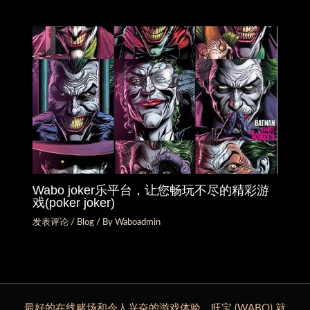
Wabo joker乐平台，让您畅玩不尽的精彩游
戏(poker joker)
发表评论
/
Blog
/ By
Waboadmin
最好的在线赌场和令人兴奋的游戏体验，旺宝 (WABO) 就