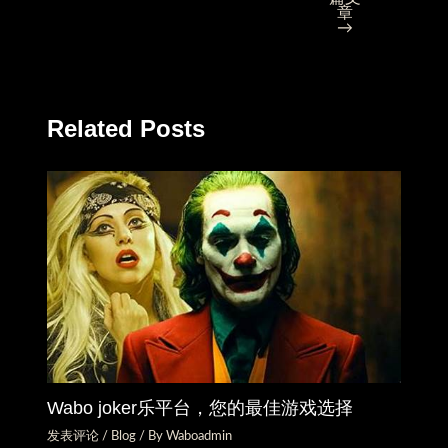
章
→
Related Posts
Wabo joker乐平台，您的最佳游戏选择
发表评论
/
Blog
/ By
Waboadmin