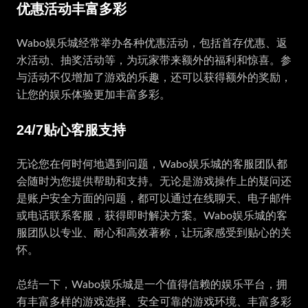
优惠活动丰富多彩
Wabo娱乐城经常举办各种优惠活动，包括首存优惠、返
水活动、抽奖活动等，为玩家带来额外的福利和惊喜。参
与活动不仅增加了游戏的乐趣，还可以获得额外的奖励，
让您的娱乐体验更加丰富多彩。
24/7贴心客服支持
无论您在何时何地遇到问题，Wabo娱乐城的客服团队都
会随时为您提供帮助和支持。无论是游戏操作上的疑问还
是账户安全方面的问题，都可以通过在线聊天、电子邮件
或电话联系客服，获得即时解决方案。Wabo娱乐城的客
服团队以专业、耐心和高效著称，让玩家感受到贴心的关
怀。
总结一下，Wabo娱乐城是一个值得信赖的娱乐平台，拥
有丰富多样的游戏选择、安全可靠的游戏环境、丰富多彩