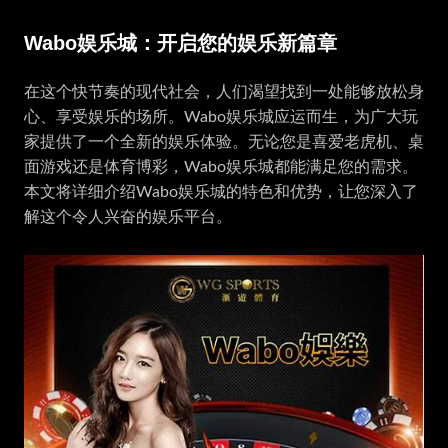
Wabo娱乐城：开启您的娱乐新篇章
在这个快节奏的现代社会，人们渴望找到一处能够放松身
心、享受娱乐的场所。Wabo娱乐城应运而生，为广大玩
家提供了一个全新的娱乐体验。无论您是喜爱老虎机、桌
面游戏还是体育博彩，Wabo娱乐城都能满足您的需求。
本文将详细介绍Wabo娱乐城的特色和优势，让您深入了
解这个令人兴奋的娱乐平台。