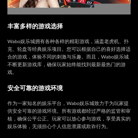
丰富多样的游戏选择
Wabo娱乐城拥有各种各样的精彩游戏，涵盖老虎机、扑
克、轮盘等经典娱乐项目。您可以根据自己的喜好选择适
合的游戏，体验不同的刺激与乐趣。而且，Wabo娱乐城
不断更新游戏库，确保玩家始终能找到最新最热门的游
戏。
安全可靠的游戏环境
作为一家知名的娱乐平台，Wabo娱乐城致力于为玩家提
供安全可靠的游戏环境。所有游戏都经过严格的监管和审
核，确保公平公正。玩家可以放心参与游戏，享受真实的
娱乐体验，无须担心个人信息泄露或欺诈行为。