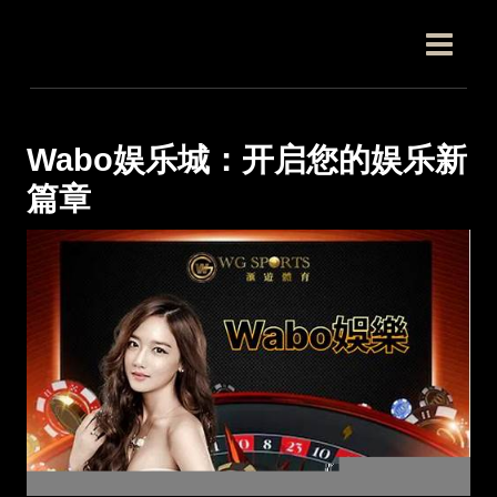
跳
Post
MAIN
至
navigation
MEN
内
容
Wabo娱乐城：开启您的娱乐新
篇章