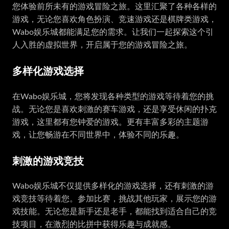
您体验前所未有的游戏冒险之旅。这里汇聚了各种各样的
游戏，无论您喜欢角色扮演、竞速游戏还是棋牌类游戏，
Wabo娱乐城都能满足您的需求。让我们一起探索这个引
人入胜的虚拟世界，开启属于您的游戏冒险之旅。
多样化游戏选择
在Wabo娱乐城，您将发现各种类型的游戏等待着您的挑
战。无论您是喜欢刺激的赛车游戏，还是享受休闲的扑克
游戏，这里都有您钟爱的游戏。更有丰富多彩的主题游
戏，让您畅游在不同世界中，体验不同的乐趣。
刺激的游戏竞技
Wabo娱乐城不仅提供多样化的游戏选择，还有刺激的游
戏竞技等待着您。参加比赛，挑战其他玩家，展示您的游
戏技能。无论您是新手还是老手，都能找到适合自己的竞
技项目，在激烈的比拼中获得乐趣与成就感。