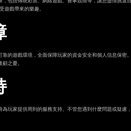
選擇，包括傳統彩票、網絡遊戲、賽事競猜等，讓您盡情挑選
受遊戲帶來的樂趣。
障
全可靠的遊戲環境，全面保障玩家的資金安全和個人信息保密
後顧之憂。
持
隨時為玩家提供周到的服務支持。不管您遇到什麼問題或疑慮