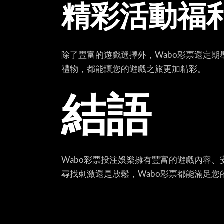
精彩活動福
除了豐富的遊戲選擇外，Wabo彩票還定
禮物，都能讓您的遊戲之旅更加精彩。
結語
Wabo彩票投注娛樂擁有豐富的遊戲內容
尋找刺激還是放鬆，Wabo彩票都能滿足