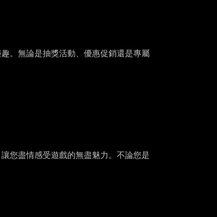
樂趣。無論是抽獎活動、優惠促銷還是專屬
，讓您盡情感受遊戲的無盡魅力。不論您是