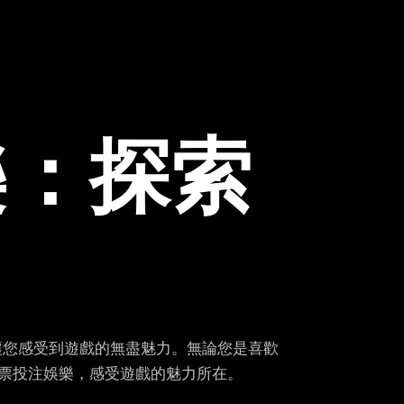
樂：探索
讓您感受到遊戲的無盡魅力。無論您是喜歡
彩票投注娛樂，感受遊戲的魅力所在。