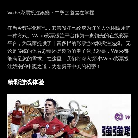
Wabo彩票投注娛樂：中獎之道盡在掌握
在当今数字化时代，彩票投注已经成为许多人休闲娱乐的
一种方式。Wabo彩票投注平台作为一家领先的在线彩票
平台，为玩家提供了丰富多样的彩票游戏和投注选择。无
论是传统的体育彩票还是刺激的电子竞技彩票，Wabo都
能满足您的需求。在这里，我们将深入探讨Wabo彩票投
注娛樂的中獎之道，为您揭开中奖的秘密！
精彩游戏体验