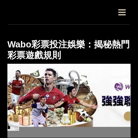
跳
Post
MAIN
至
navigation
MEN
内
容
Wabo彩票投注娛樂：揭秘熱門
彩票遊戲規則