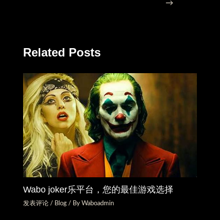
→
Related Posts
Wabo joker乐平台，您的最佳游戏选择
发表评论
/
Blog
/ By
Waboadmin