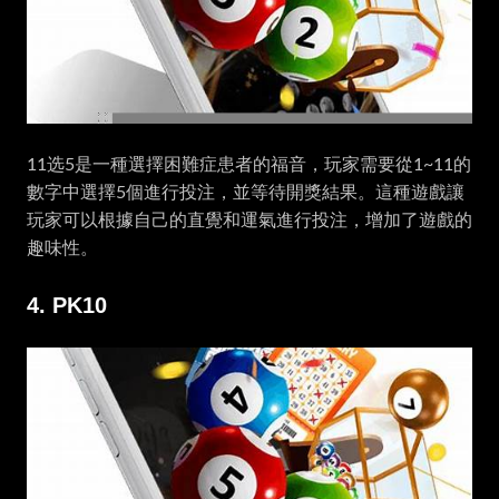
11选5是一種選擇困難症患者的福音，玩家需要從1~11的
數字中選擇5個進行投注，並等待開獎結果。這種遊戲讓
玩家可以根據自己的直覺和運氣進行投注，增加了遊戲的
趣味性。
4. PK10