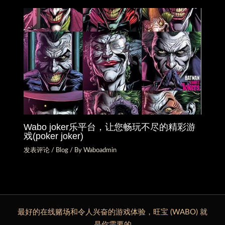
Wabo joker乐平台，让您畅玩不尽的精彩游
戏(poker joker)
发表评论
/
Blog
/ By
Waboadmin
最好的在线赌场和令人兴奋的游戏体验，旺宝 (WABO) 就
是你需要的