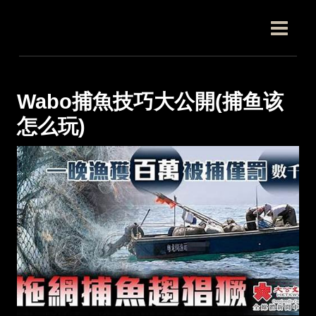
跳
Post
MAIN
至
navigation
MEN
内
容
Wabo捕魚技巧大公開(捕鱼该
怎么玩)