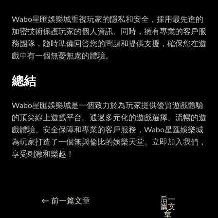
Wabo星匯娛樂城重視玩家的隱私和安全，採用最先進的
加密技術保護玩家的個人資訊。同時，擁有專業的客戶服
務團隊，隨時準備回答您的問題和提供支援，確保您在遊
戲中有一個無憂無慮的體驗。
總結
Wabo星匯娛樂城是一個致力於為玩家提供優質遊戲體驗
的頂尖線上遊戲平台。通過多元化的遊戲選擇、流暢的遊
戲體驗、安全保障和專業的客戶服務，Wabo星匯娛樂城
為玩家打造了一個無與倫比的娛樂天堂。立即加入我們，
享受刺激和樂趣！
后一
←
前一篇文章
篇文
章