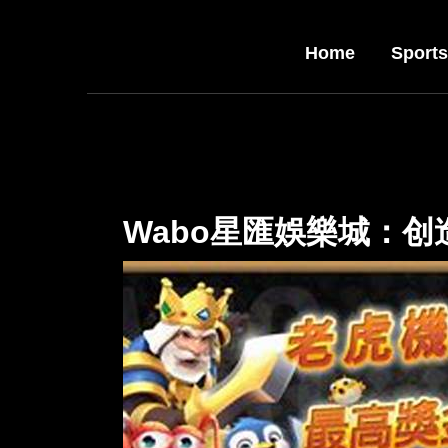
跳
Post
至
navigation
Home
Sports
内
容
Wabo星匯娛樂城：创