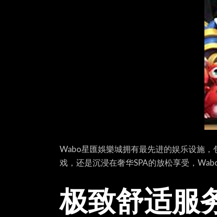
Wabo星匯娛樂城拥有最先进的娱乐设施
戏，还是沉浸在奢华SPA的放松享受，Wa
极致舒适服