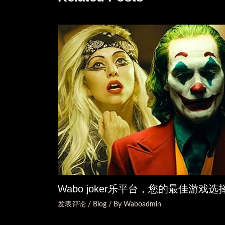
Wabo joker乐平台，您的最佳游戏选
发表评论
/
Blog
/ By
Waboadmin