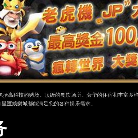
，包括高科技的赌场、顶级的餐饮场所、奢华的住宿和丰富多
bo星匯娛樂城都能满足您的各种娱乐需求。
务