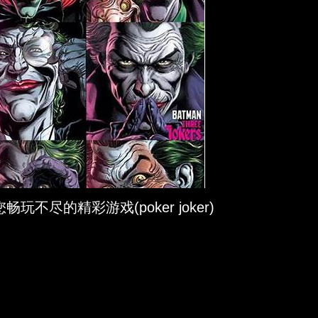
您畅玩不尽的精彩游戏(poker joker)