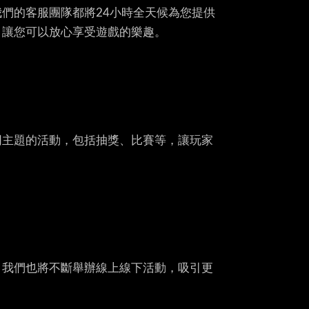
們的客服團隊都將24小時全天候為您提供
，讓您可以放心享受遊戲的樂趣。
同主題的活動，包括抽獎、比賽等，讓玩家
。我們也將不斷舉辦線上線下活動，吸引更