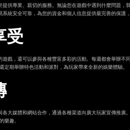
力於提供專業、親切的服務。無論您在遊戲中遇到什麼問題，我
交易系統安全可靠，為您的資金和個人信息提供最完善的保護
享受
彩的遊戲，還可以參與各種豐富多彩的活動。每週都會舉辦不
還定期舉辦特色活動和派對，為玩家帶來全新的娛樂體驗。
傳
，與各大媒體和網站合作，通過各種渠道向廣大玩家宣傳推廣
的樂趣。