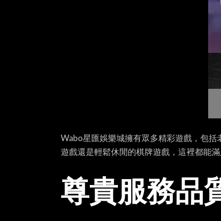
Wabo星匯娛樂城擁有眾多精彩遊戲，包
遊戲還是輕鬆休閒的棋牌遊戲，這裡都能滿
尊貴服務品