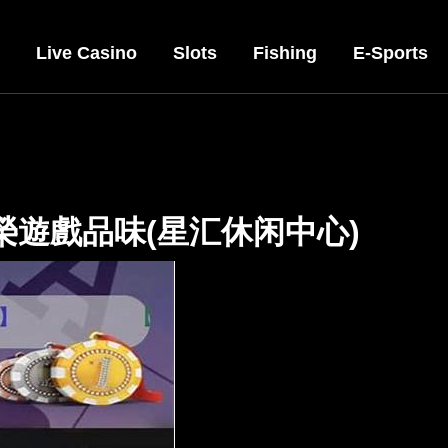
Live Casino
Slots
Fishing
E-Sports
榮遊戲品味(星汇休闲中心)