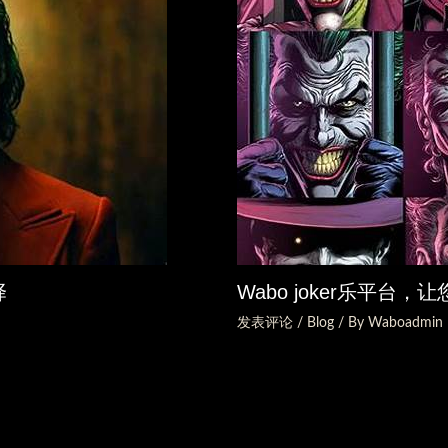
择
Wabo joker乐平台，让
发表评论
/
Blog
/ By
Waboadmin