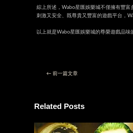
綜上所述，Wabo星匯娛樂城不僅擁有豐
刺激又安全、既尊貴又豐富的遊戲平台，W
以上就是Wabo星匯娛樂城的尊榮遊戲品
←
前一篇文章
Related Posts