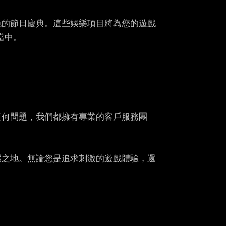
色的節日慶典。這些娛樂項目將為您的遊戲
當中。
任何問題，我們都擁有專業的客戶服務團
選之地。無論您是追求刺激的遊戲體驗，還