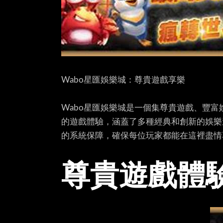
Wabo星匯娛樂城：尊貴遊戲享樂
Wabo星匯娛樂城是一個集尊貴遊戲、豐
的遊戲體驗，涵蓋了多種經典和創新的娛樂
的系統保障，確保每位玩家都能在這裡盡情
尊貴遊戲體