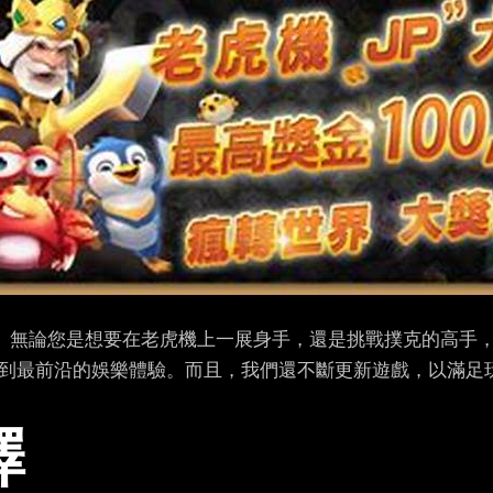
名。無論您是想要在老虎機上一展身手，還是挑戰撲克的高手
到最前沿的娛樂體驗。而且，我們還不斷更新遊戲，以滿足
擇