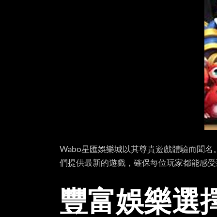
Wabo星匯娛樂城以其尊貴遊戲體驗而聞
們提供最新的遊戲，確保每位玩家都能感受
豐富娛樂選