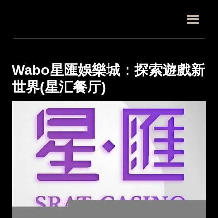
跳
Post
MAIN
至
navigation
MEN
内
容
Wabo星匯娛樂城：探索遊戲新
世界(星汇餐厅)