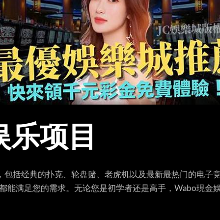
娱乐项目
目，包括经典的扑克、轮盘赌、老虎机以及最新最热门的电子
都能满足您的需求。无论您是初学者还是高手，Wabo現金