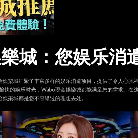
娛樂城：您娱乐消
現金娛樂城汇聚了丰富多样的娱乐消遣项目，提供了令人心驰
愉快的娱乐时光，Wabo現金娛樂城都能满足您的需求。在
現金娛樂城都是您不容错过的理想去处。