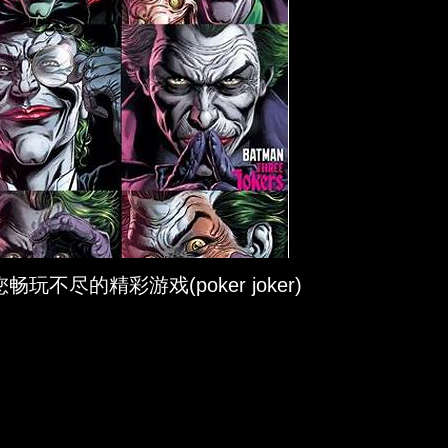
您畅玩不尽的精彩游戏(poker joker)