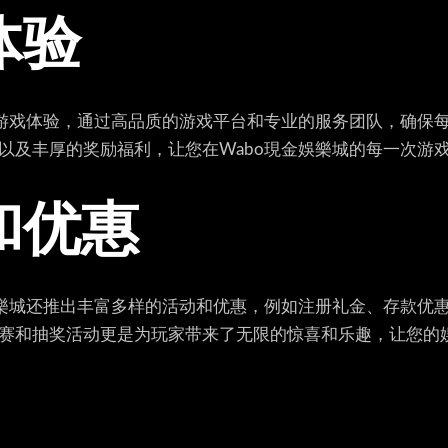
体验
的游戏体验，通过高品质的游戏平台和专业的服务团队，确保
以及丰厚的奖励福利，让您在Wabo現金娛樂城的每一次游
和优惠
娛樂城还推出丰富多样的活动和优惠，例如注册礼金、存款优
赛和抽奖活动更是为玩家带来了无限的惊喜和乐趣，让您的