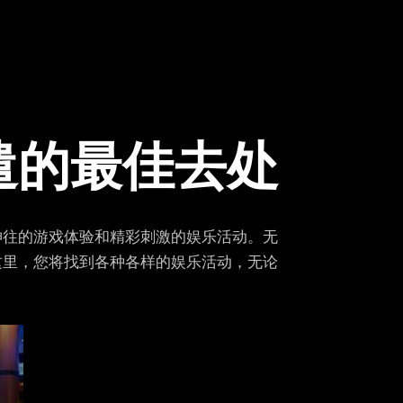
遣的最佳去处
神往的游戏体验和精彩刺激的娱乐活动。无
这里，您将找到各种各样的娱乐活动，无论