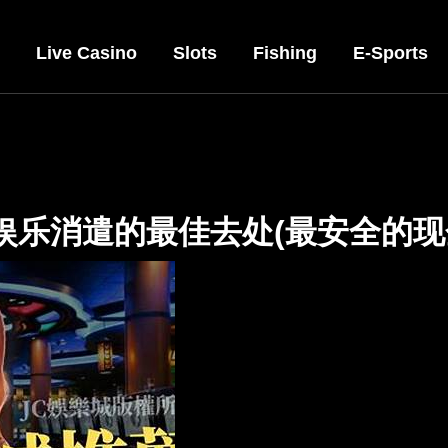
Live Casino
Slots
Fishing
E-Sports
娱乐消遣的最佳去处(最安全的现