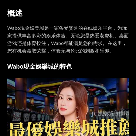
概述
Wabo現金娛樂城是一家备受赞誉的在线娱乐平台，为玩
家提供丰富多彩的娱乐体验。无论您是热爱老虎机、桌面
游戏还是体育投注，Wabo都能满足您的需求。在这里，
您有机会赢取荣耀，体验无与伦比的刺激和乐趣。
Wabo現金娛樂城的特色