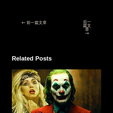
后一
←
前一篇文章
篇文
章
→
Related Posts