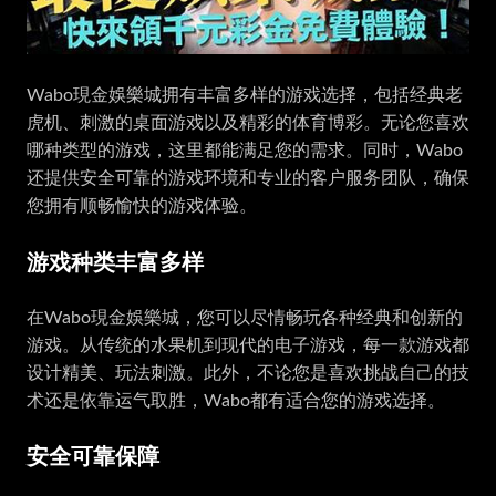
Wabo現金娛樂城拥有丰富多样的游戏选择，包括经典老
虎机、刺激的桌面游戏以及精彩的体育博彩。无论您喜欢
哪种类型的游戏，这里都能满足您的需求。同时，Wabo
还提供安全可靠的游戏环境和专业的客户服务团队，确保
您拥有顺畅愉快的游戏体验。
游戏种类丰富多样
在Wabo現金娛樂城，您可以尽情畅玩各种经典和创新的
游戏。从传统的水果机到现代的电子游戏，每一款游戏都
设计精美、玩法刺激。此外，不论您是喜欢挑战自己的技
术还是依靠运气取胜，Wabo都有适合您的游戏选择。
安全可靠保障