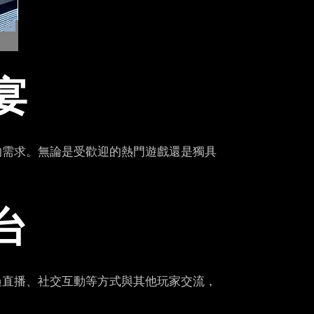
宴
的需求。無論是受歡迎的熱門遊戲還是獨具
台
過直播、社交互動等方式與其他玩家交流，