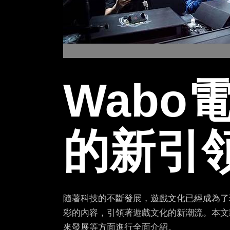
Wabo
的新引
隨著科技的不斷發展，遊戲文化已經成為了
彩的內容，引領著遊戲文化的新潮流。本文
來發展等方面進行全面介紹。