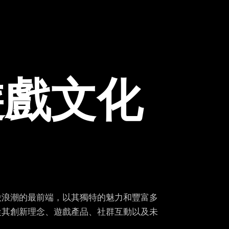
遊戲文化
股浪潮的最前端，以其獨特的魅力和豐富多
從其創新理念、遊戲產品、社群互動以及未