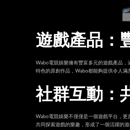
遊戲產品：
Wabo電競娛樂擁有豐富多元的遊戲產品
特色的原創作品，Wabo都能夠提供令人滿
社群互動：
Wabo電競娛樂不僅僅是一個遊戲平台，
共同探索遊戲的樂趣，形成了一個活躍的遊