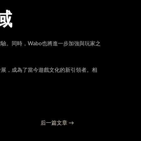
域
驗。同時，Wabo也將進一步加強與玩家之
發展，成為了當今遊戲文化的新引領者。相
后一篇文章
→