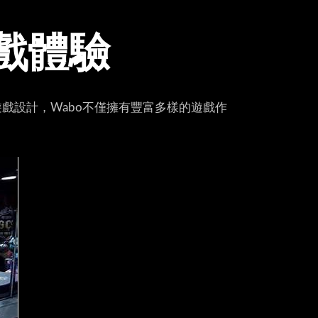
戲體驗
戲設計，Wabo不僅擁有豐富多樣的遊戲作