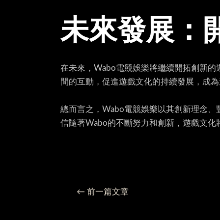
未來發展：
在未來，Wabo電競娛樂將繼續開拓創新
間的互動，促進遊戲文化的持續發展，成為
總而言之，Wabo電競娛樂以其創新理念
信隨著Wabo的不斷努力和創新，遊戲文
←
前一篇文章