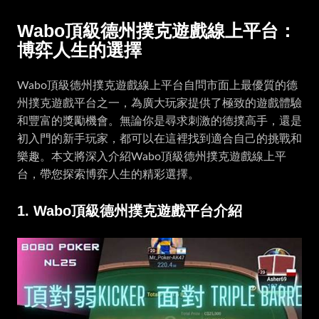
Wabo頂級德州撲克遊戲線上平台：
博弈人生的選擇
Wabo頂級德州撲克遊戲線上平台自問市面上最優質的德
州撲克遊戲平台之一，為廣大玩家提供了極致的遊戲體驗
和豐富的獎勵機會。無論你是尋求刺激的德撲高手，還是
初入門的新手玩家，都可以在這裡找到適合自己的挑戰和
樂趣。本文將深入介紹Wabo頂級德州撲克遊戲線上平
台，帶您探索博弈人生的精彩選擇。
1. Wabo頂級德州撲克遊戲平台介紹