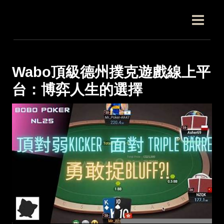
跳
Post
MAIN
至
navigation
MEN
内
容
Wabo頂級德州撲克遊戲線上平
台：博弈人生的選擇