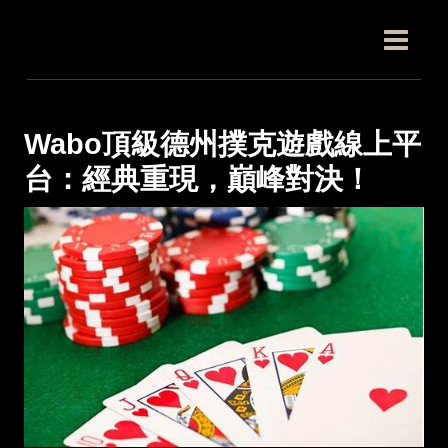
跳
Post
MAIN
至
navigation
MEN
内
容
Wabo頂級德州撲克遊戲線上平
台：經典重現，巔峰對決！