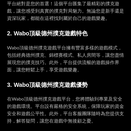
平台絕對是您的首選！這個平台匯集了最精彩的撲克遊
戲，讓您感受到真實的撲克對局魅力。無論您是新手還是
資深玩家，都能在這裡找到屬於自己的遊戲樂趣。
2. Wabo頂級德州撲克遊戲特色
Wabo頂級德州撲克遊戲平台擁有豐富多樣的遊戲模式，
包括經典德州撲克、錦標賽模式、私人房間等，讓您盡情
展現您的撲克技巧。此外，平台提供流暢的遊戲操作界
面，讓您輕鬆上手，享受遊戲樂趣。
3. Wabo頂級德州撲克遊戲優勢
在Wabo頂級德州撲克遊戲平台，您將體驗到專業及安全
的遊戲環境。平台設有嚴格的安全系統，保障玩家的資金
安全和遊戲公平性。此外，平台客服團隊隨時為您提供支
持，解答疑問，讓您在遊戲中無後顧之憂。