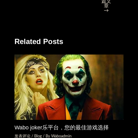
篇文
章
→
Related Posts
Wabo joker乐平台，您的最佳游戏选择
发表评论
/
Blog
/ By
Waboadmin