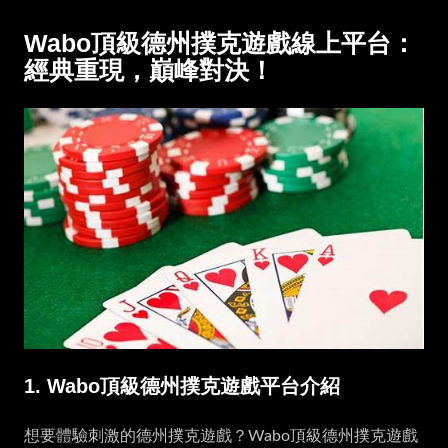
Wabo頂級德州撲克遊戲線上平台：
經典重現，巔峰對決！
1. Wabo頂級德州撲克遊戲平台介紹
想要體驗刺激的德州撲克遊戲？Wabo頂級德州撲克遊戲