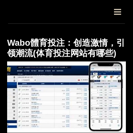
跳
Post
MAIN
至
navigation
MEN
内
容
Wabo體育投注：创造激情，引
领潮流(体育投注网站有哪些)