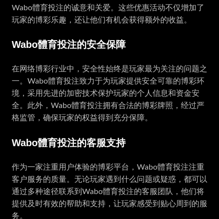
Wabo體育投注的诚意和关爱。这些优惠活动不仅增加了
玩家的博彩乐趣，还让他们有机会获得额外的收益。
Wabo體育投注的安全保障
在网络博彩行业中，安全性始终是玩家最为关注的问题之
一。Wabo體育投注致力于为玩家提供安全可靠的博彩环
境，采用先进的加密技术保护玩家的个人信息和资金安
全。此外，Wabo體育投注拥有合法的博彩牌照，经过严
格监管，确保玩家的权益得到充分保障。
Wabo體育投注的客服支持
作为一家注重用户体验的博彩平台，Wabo體育投注注重
客户服务的质量。无论玩家遇到什么问题或疑惑，都可以
通过多种途径联系到Wabo體育投注的客服团队，他们将
提供及时有效的帮助和支持，让玩家感受到贴心周到的服
务。