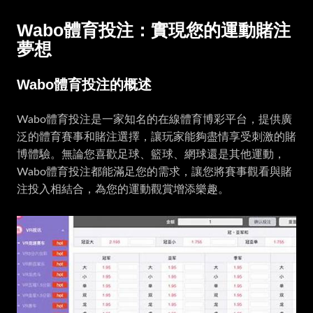
Wabo體育投注：實現您的運動賭注
夢想
Wabo體育投注的概述
Wabo體育投注是一家知名的在線體育博彩平台，提供廣
泛的體育賽事和賭注選擇，讓玩家能夠盡情享受刺激的賭
博體驗。無論您喜歡足球、籃球、網球還是其他運動，
Wabo體育投注都能滿足您的需求，讓您將賽事觀看與賭
注投入相結合，為您的運動觀賞增添樂趣。