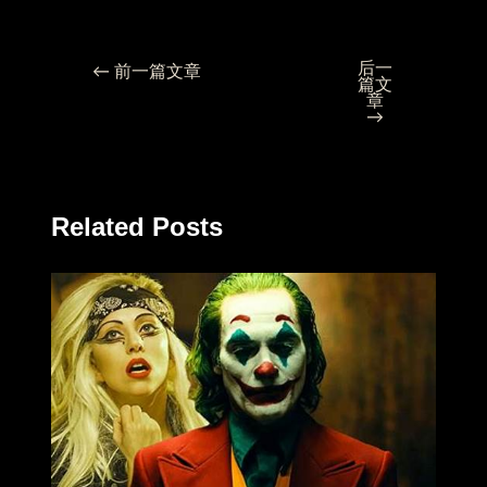
后一
←
前一篇文章
篇文
章
→
Related Posts