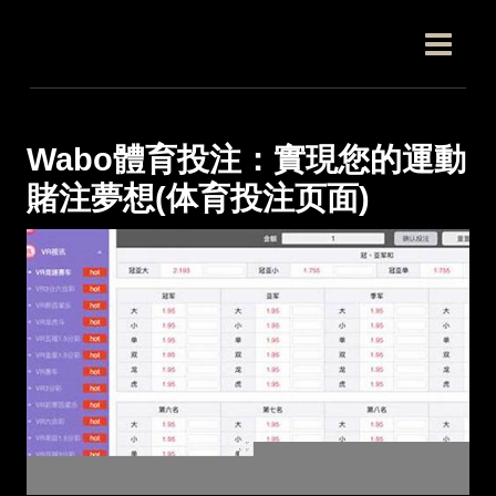
跳
Post
MAIN
至
navigation
MEN
内
容
Wabo體育投注：實現您的運動
賭注夢想(体育投注页面)